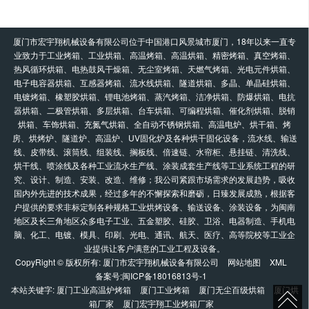
厦门市宏宇翔机械设备有限公司位于中国港口风景城市厦门，18年以来一直专
业致力于工业烤箱、工业烘箱、高温烤箱、高温烘箱、精密烤箱、真空烤箱、
热风循环烘箱、电热鼓风干燥箱、无尘室烤箱、天燃气烤箱、光电元件烘箱、
电子电容器烘箱、互感器烤箱、流水线烘箱、隧道烘箱、多晶、单晶硅烘箱、
电镀烤箱、橡塑胶烘箱、锂电池烤箱、蒸汽烤箱、洁净烘箱、防爆烘箱、电抗
器烘箱、二极管烘箱、多层烘箱、台车烘箱、可编程烘箱、催化剂烘箱、脱销
烘箱、车饰烘箱、充氮气烘箱、全自动不锈钢烘箱、高温电炉、烘干箱、烤
房、烘烤炉、隧道炉、高温炉、UV固化炉及各种烘干固化设备，流水线、输送
线、皮带线、滚筒线、组装线、搁板线、倍速链、水帘柜、悬挂链、清洗线、
烘干线、喷涂线及各种工业流水生产线、涂装成套生产线等工业系统工程的研
究、设计、制造、安装、改造、维修；我公司紧跟市场需求的发展趋势，吸收
国内外先进的技术成果，经过多年的不懈探索和磨砺，日臻发展成熟，根据客
户提供的要求非标定制各种规格工业烘烤设备、输送设备、涂装设备，为闽南
地区及长三角地区众多电子工业、五金塑胶、硅胶、卫浴、电器制造、手机电
脑、化工、电镀、模具、印刷、光电、通讯、航天、医疗、高等院校等工业企
业提供让客户满意的工业工程及设备。
CopyRight © 版权所有:
厦门市宏宇翔机械设备有限公司
网站地图
XML
备案号:
闽ICP备18016813号-1
本站关键字:
厦门工业高温炉烤箱
厦门工业烤箱
厦门无尘百级烘箱
厦门烘
箱厂家
厦门宏宇翔工业烤箱厂家