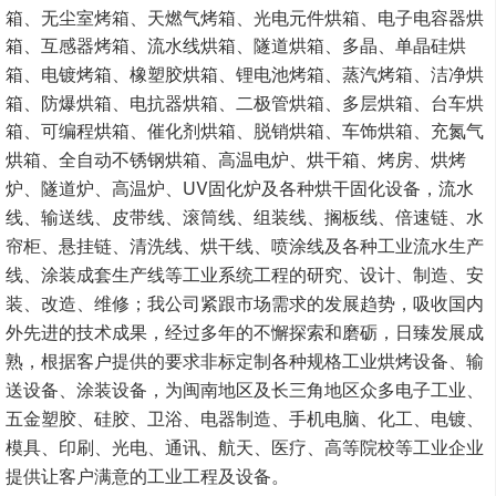
箱、无尘室烤箱、
天燃气烤箱、光电元件烘箱、电子电容器烘
箱、互感器烤箱、流水线烘箱、隧道烘箱、多晶、单晶硅烘
蒸汽烤箱、洁净烘
箱、电镀烤箱、橡塑胶烘箱、
锂电池烤箱、
箱、
防爆烘箱、电抗器烘箱、二极管烘箱、多层烘箱、台车烘
箱、可编程烘箱、催化剂烘箱、脱销烘箱、车饰烘箱、充氮气
烘箱、全自动不锈钢烘箱、高温电炉、
烘干箱、烤房、烘烤
UV固化炉及各种烘干固化设备，流水
炉、隧道炉、高温炉、
线、输送线、皮带线、滚筒线、组装线、搁板线、倍速链、水
帘柜、悬挂链、清洗线、烘干线、喷涂线及各种工业流水生产
线、涂装成套生产线等工业系统工程的研究、设计、制造、安
装、改造
；我公司紧跟市场需求的发展趋势，吸收国内
、维修
外先进的技术成果，经过多年的不懈探索和磨砺，日臻发展成
熟，根据客户提供的要求非标定制各种规格工业烘烤设备、输
送设备、涂装设备，为闽南地区及长三角地区众多电子工业、
五金塑胶、硅胶、卫浴、电器制造、手机电脑
、化工、电镀、
等工业企业
模具、印刷、光电、通讯、航天、医疗、高等院校
提供让客户满意的工业工程及设备。