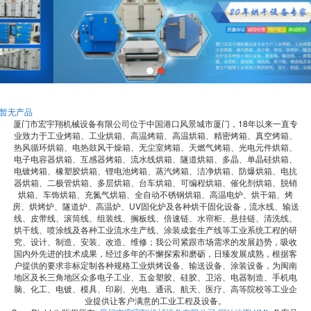
暂无产品
厦门市宏宇翔机械设备有限公司位于中国港口风景城市厦门，18年以来一直专
业致力于工业烤箱、工业烘箱、高温烤箱、高温烘箱、精密烤箱、真空烤箱、
热风循环烘箱、电热鼓风干燥箱、无尘室烤箱、天燃气烤箱、光电元件烘箱、
电子电容器烘箱、互感器烤箱、流水线烘箱、隧道烘箱、多晶、单晶硅烘箱、
电镀烤箱、橡塑胶烘箱、锂电池烤箱、蒸汽烤箱、洁净烘箱、防爆烘箱、电抗
器烘箱、二极管烘箱、多层烘箱、台车烘箱、可编程烘箱、催化剂烘箱、脱销
烘箱、车饰烘箱、充氮气烘箱、全自动不锈钢烘箱、高温电炉、烘干箱、烤
房、烘烤炉、隧道炉、高温炉、UV固化炉及各种烘干固化设备，流水线、输送
线、皮带线、滚筒线、组装线、搁板线、倍速链、水帘柜、悬挂链、清洗线、
烘干线、喷涂线及各种工业流水生产线、涂装成套生产线等工业系统工程的研
究、设计、制造、安装、改造、维修；我公司紧跟市场需求的发展趋势，吸收
国内外先进的技术成果，经过多年的不懈探索和磨砺，日臻发展成熟，根据客
户提供的要求非标定制各种规格工业烘烤设备、输送设备、涂装设备，为闽南
地区及长三角地区众多电子工业、五金塑胶、硅胶、卫浴、电器制造、手机电
脑、化工、电镀、模具、印刷、光电、通讯、航天、医疗、高等院校等工业企
业提供让客户满意的工业工程及设备。