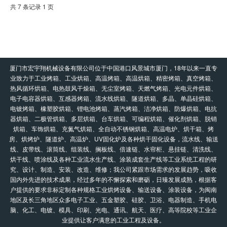
共 7 条记录 1 页
厦门市宏宇翔机械设备有限公司位于中国港口风景城市厦门，18年以来一直专
业致力于工业烤箱、工业烘箱、高温烤箱、高温烘箱、精密烤箱、真空烤箱、
热风循环烘箱、电热鼓风干燥箱、无尘室烤箱、天燃气烤箱、光电元件烘箱、
电子电容器烘箱、互感器烤箱、流水线烘箱、隧道烘箱、多晶、单晶硅烘箱、
电镀烤箱、橡塑胶烘箱、锂电池烤箱、蒸汽烤箱、洁净烘箱、防爆烘箱、电抗
器烘箱、二极管烘箱、多层烘箱、台车烘箱、可编程烘箱、催化剂烘箱、脱销
烘箱、车饰烘箱、充氮气烘箱、全自动不锈钢烘箱、高温电炉、烘干箱、烤
房、烘烤炉、隧道炉、高温炉、UV固化炉及各种烘干固化设备，流水线、输送
线、皮带线、滚筒线、组装线、搁板线、倍速链、水帘柜、悬挂链、清洗线、
烘干线、喷涂线及各种工业流水生产线、涂装成套生产线等工业系统工程的研
究、设计、制造、安装、改造、维修；我公司紧跟市场需求的发展趋势，吸收
国内外先进的技术成果，经过多年的不懈探索和磨砺，日臻发展成熟，根据客
户提供的要求非标定制各种规格工业烘烤设备、输送设备、涂装设备，为闽南
地区及长三角地区众多电子工业、五金塑胶、硅胶、卫浴、电器制造、手机电
脑、化工、电镀、模具、印刷、光电、通讯、航天、医疗、高等院校等工业企
业提供让客户满意的工业工程及设备。