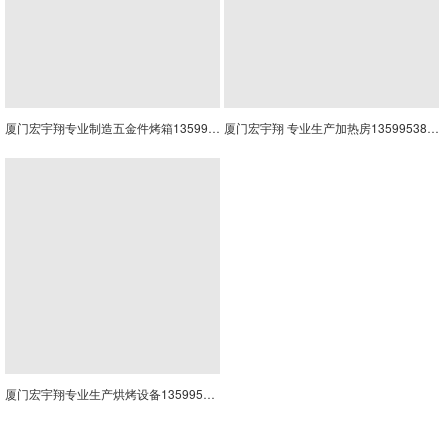
厦门宏宇翔专业制造五金件烤箱13599538867
厦门宏宇翔 专业生产加热房13599538867
厦门宏宇翔专业生产烘烤设备13599538867