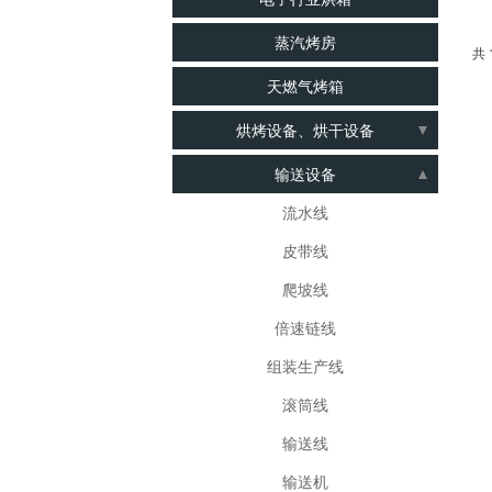
蒸汽烤房
共 
天燃气烤箱
烘烤设备、烘干设备
食品烤箱
输送设备
锂电池烤箱
流水线
二次硫化烤箱
皮带线
电子行业烤箱
爬坡线
蒸汽烤箱
倍速链线
烘干箱
组装生产线
电烤箱
滚筒线
光学、眼镜行业烤箱
输送线
梅子、果类、饼干行业烘箱
输送机