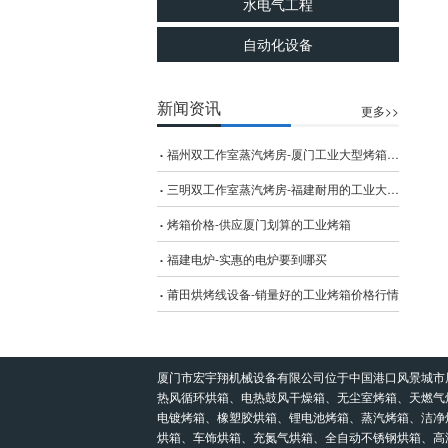
水电气工程
自动化设备
新闻资讯
更多>>
福州双工作室蒸汽烤房-厦门工业大型烤箱哪家好
三明双工作室蒸汽烤房-福建耐用的工业大型烤箱哪里有供应
烤箱价格-供应厦门划算的工业烤箱
福建电炉-实惠的电炉要到哪买
莆田烘烤线设备-销量好的工业烤箱价格行情
厦门市宏宇翔机械设备有限公司位于中国港口风景城市
热风循环烘箱、电热鼓风干燥箱、无尘室烤箱、天燃气
电镀烤箱、橡塑胶烘箱、锂电池烤箱、蒸汽烤箱、洁净
烘箱、车饰烘箱、充氮气烘箱、全自动不锈钢烘箱、高