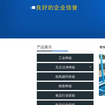
产品展示
您
工业烤箱
无尘洁净烤箱
洁净烘箱
热风循环烘箱
千级无尘烘箱
精密烤箱
百级无尘烘箱
食品行业烘箱
电子行业烘箱