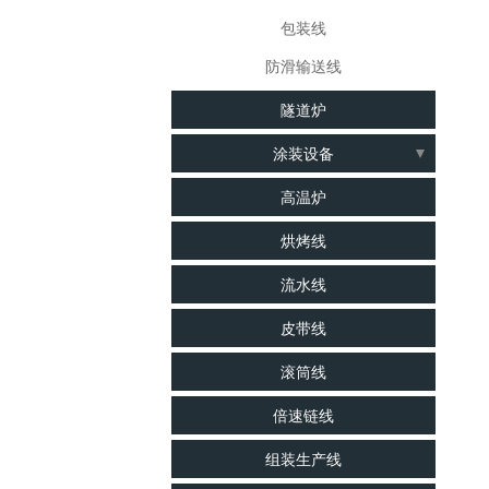
光电LED行业烤箱
包装线
双工作室烤箱
防滑输送线
上下工作室烤箱
隧道炉
电热烘箱
涂装设备
真空烤箱
涂装线
高温炉
工业烤箱
UV固化炉
烘烤线
工业烘箱
悬挂链
流水线
喷涂、塑胶、五金、点胶、丝印烤箱
水帘柜
精密烤箱
皮带线
清洗线
烤房
滚筒线
印刷烘干线
烤箱
倍速链线
隧道炉
组装生产线
高温炉