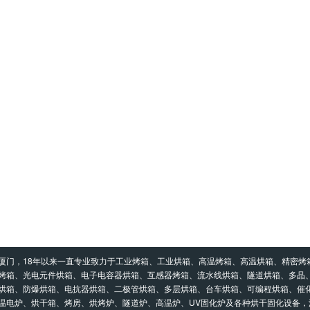
厦门，18年以来一直专业致力于工业烤箱、工业烘箱、高温烤箱、高温烘箱、精密烤
烤箱、光电元件烘箱、电子电容器烘箱、互感器烤箱、流水线烘箱、隧道烘箱、多晶
烘箱、防爆烘箱、电抗器烘箱、二极管烘箱、多层烘箱、台车烘箱、可编程烘箱、催
温电炉、烘干箱、烤房、烘烤炉、隧道炉、高温炉、UV固化炉及各种烘干固化设备，