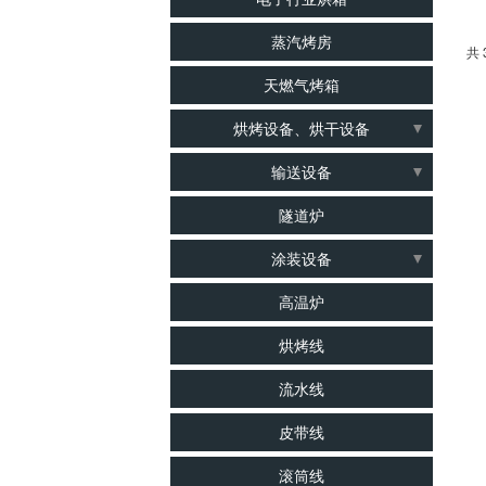
蒸汽烤房
共 
天燃气烤箱
烘烤设备、烘干设备
食品烤箱
输送设备
锂电池烤箱
流水线
隧道炉
二次硫化烤箱
皮带线
涂装设备
电子行业烤箱
爬坡线
涂装线
高温炉
蒸汽烤箱
倍速链线
UV固化炉
烘烤线
烘干箱
组装生产线
悬挂链
流水线
电烤箱
滚筒线
水帘柜
光学、眼镜行业烤箱
皮带线
输送线
清洗线
梅子、果类、饼干行业烘箱
输送机
滚筒线