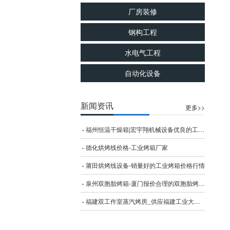
厂房装修
工业电炉
钢构工程
水电气工程
自动化设备
新闻资讯
更多>>
福州恒温干燥箱|宏宇翔机械设备优良的工业大型烤箱
德化烘烤线价格-工业烤箱厂家
莆田烘烤线设备-销量好的工业烤箱价格行情
泉州双胞胎烤箱-厦门报价合理的双胞胎烤箱哪里买
福建双工作室蒸汽烤房_供应福建工业大型烤箱质量保证