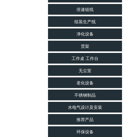
印刷烘干线
光电LED行业烤箱
包装线
倍速链线
双工作室烤箱
防滑输送线
组装生产线
上下工作室烤箱
净化设备
电热烘箱
货架
真空烤箱
工作桌 工作台
工业烤箱
工业烘箱
无尘室
喷涂、塑胶、五金、点胶、丝印烤箱
老化设备
精密烤箱
不锈钢制品
烤房
水电气设计及安装
烤箱
推荐产品
隧道炉
环保设备
高温炉