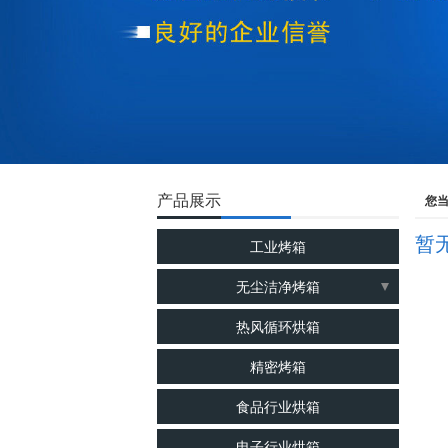
产品展示
您
暂
工业烤箱
无尘洁净烤箱
洁净烘箱
热风循环烘箱
千级无尘烘箱
精密烤箱
百级无尘烘箱
食品行业烘箱
电子行业烘箱