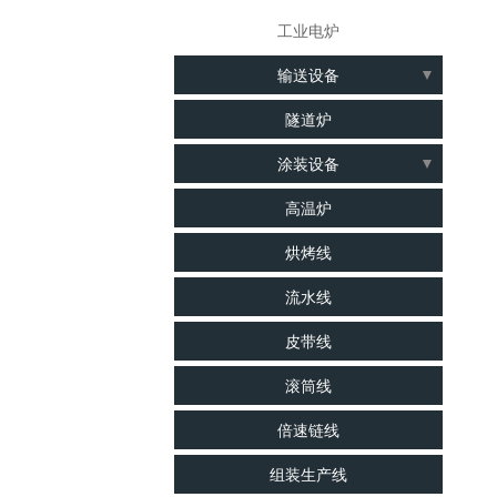
工业电炉
输送设备
流水线
隧道炉
皮带线
涂装设备
爬坡线
涂装线
高温炉
倍速链线
UV固化炉
烘烤线
组装生产线
悬挂链
流水线
滚筒线
水帘柜
皮带线
输送线
清洗线
输送机
滚筒线
印刷烘干线
包装线
倍速链线
防滑输送线
组装生产线