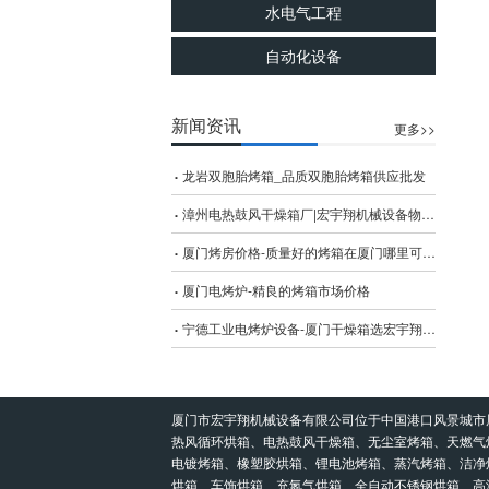
水电气工程
自动化设备
新闻资讯
更多>>
龙岩双胞胎烤箱_品质双胞胎烤箱供应批发
漳州电热鼓风干燥箱厂|宏宇翔机械设备物超所值的电热鼓风干燥箱出售
厦门烤房价格-质量好的烤箱在厦门哪里可以买到
厦门电烤炉-精良的烤箱市场价格
宁德工业电烤炉设备-厦门干燥箱选宏宇翔机械设备_价格优惠
厦门市宏宇翔机械设备有限公司位于中国港口风景城市
热风循环烘箱、电热鼓风干燥箱、无尘室烤箱、天燃气
电镀烤箱、橡塑胶烘箱、锂电池烤箱、蒸汽烤箱、洁净
烘箱、车饰烘箱、充氮气烘箱、全自动不锈钢烘箱、高