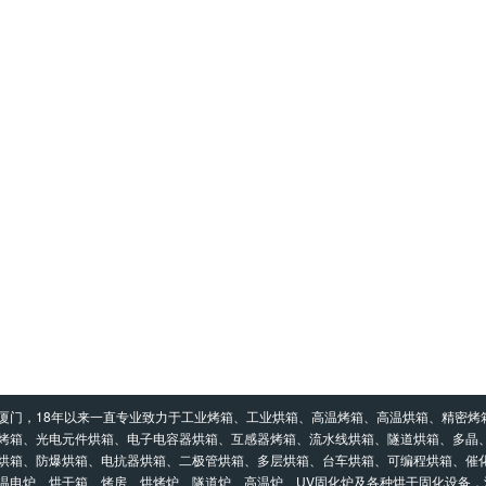
厦门，18年以来一直专业致力于工业烤箱、工业烘箱、高温烤箱、高温烘箱、精密烤
烤箱、光电元件烘箱、电子电容器烘箱、互感器烤箱、流水线烘箱、隧道烘箱、多晶
烘箱、防爆烘箱、电抗器烘箱、二极管烘箱、多层烘箱、台车烘箱、可编程烘箱、催
温电炉、烘干箱、烤房、烘烤炉、隧道炉、高温炉、UV固化炉及各种烘干固化设备，