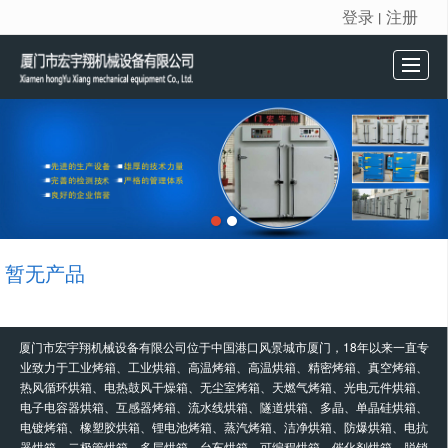
登录
注册
丨
很遗憾，因您的浏览器版本过低导致无法获得最佳浏览体验，推荐下载安装谷歌浏览器！
首页
产品展示
新闻动态
公司介绍
留言反馈
联系我们
暂无产品
厦门市宏宇翔机械设备有限公司位于中国港口风景城市厦门，18年以来一直专
业致力于工业烤箱、工业烘箱、高温烤箱、高温烘箱、精密烤箱、真空烤箱、
热风循环烘箱、电热鼓风干燥箱、无尘室烤箱、天燃气烤箱、光电元件烘箱、
电子电容器烘箱、互感器烤箱、流水线烘箱、隧道烘箱、多晶、单晶硅烘箱、
电镀烤箱、橡塑胶烘箱、锂电池烤箱、蒸汽烤箱、洁净烘箱、防爆烘箱、电抗
器烘箱、二极管烘箱、多层烘箱、台车烘箱、可编程烘箱、催化剂烘箱、脱销