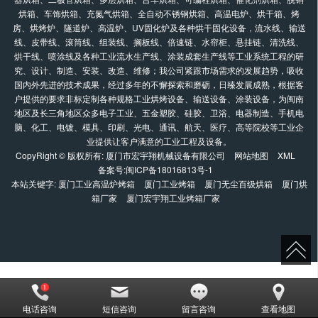
烘箱、车饰烘箱、充氮气烘箱、全自动不锈钢烘箱、高温电炉、烘干箱、烤
房、烘烤炉、隧道炉、高温炉、UV固化炉及各种烘干固化设备，流水线、输送
线、皮带线、滚筒线、组装线、搁板线、倍速链、水帘柜、悬挂链、清洗线、
烘干线、喷涂线及各种工业流水生产线、涂装成套生产线等工业系统工程的研
究、设计、制造、安装、改造、维修；我公司紧跟市场需求的发展趋势，吸收
国内外先进的技术成果，经过多年的不懈探索和磨砺，日臻发展成熟，根据客
户提供的要求非标定制各种规格工业烘烤设备、输送设备、涂装设备，为闽南
地区及长三角地区众多电子工业、五金塑胶、硅胶、卫浴、电器制造、手机电
脑、化工、电镀、模具、印刷、光电、通讯、航天、医疗、高等院校等工业企
业提供让客户满意的工业工程及设备。
CopyRight © 版权所有:
厦门市宏宇翔机械设备有限公司
网站地图
XML
备案号:
闽ICP备18016813号-1
本站关键字:
厦门工业高温炉烤箱
厦门工业烤箱
厦门无尘百级烘箱
厦门烘
箱厂家
厦门宏宇翔工业烤箱厂家
电话咨询
短信咨询
留言咨询
查看地图