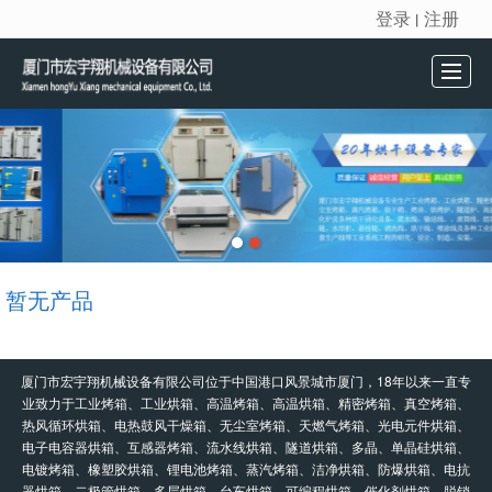
登录
注册
丨
很遗憾，因您的浏览器版本过低导致无法获得最佳浏览体验，推荐下载安装谷歌浏览器！
首页
产品展示
新闻动态
公司介绍
留言反馈
联系我们
暂无产品
厦门市宏宇翔机械设备有限公司位于中国港口风景城市厦门，18年以来一直专
业致力于工业烤箱、工业烘箱、高温烤箱、高温烘箱、精密烤箱、真空烤箱、
热风循环烘箱、电热鼓风干燥箱、无尘室烤箱、天燃气烤箱、光电元件烘箱、
电子电容器烘箱、互感器烤箱、流水线烘箱、隧道烘箱、多晶、单晶硅烘箱、
电镀烤箱、橡塑胶烘箱、锂电池烤箱、蒸汽烤箱、洁净烘箱、防爆烘箱、电抗
器烘箱、二极管烘箱、多层烘箱、台车烘箱、可编程烘箱、催化剂烘箱、脱销