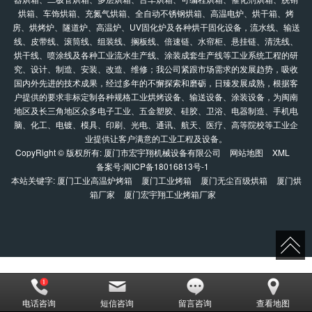
烘箱、车饰烘箱、充氮气烘箱、全自动不锈钢烘箱、高温电炉、烘干箱、烤
房、烘烤炉、隧道炉、高温炉、UV固化炉及各种烘干固化设备，流水线、输送
线、皮带线、滚筒线、组装线、搁板线、倍速链、水帘柜、悬挂链、清洗线、
烘干线、喷涂线及各种工业流水生产线、涂装成套生产线等工业系统工程的研
究、设计、制造、安装、改造、维修；我公司紧跟市场需求的发展趋势，吸收
国内外先进的技术成果，经过多年的不懈探索和磨砺，日臻发展成熟，根据客
户提供的要求非标定制各种规格工业烘烤设备、输送设备、涂装设备，为闽南
地区及长三角地区众多电子工业、五金塑胶、硅胶、卫浴、电器制造、手机电
脑、化工、电镀、模具、印刷、光电、通讯、航天、医疗、高等院校等工业企
业提供让客户满意的工业工程及设备。
CopyRight © 版权所有:
厦门市宏宇翔机械设备有限公司
网站地图
XML
备案号:
闽ICP备18016813号-1
本站关键字:
厦门工业高温炉烤箱
厦门工业烤箱
厦门无尘百级烘箱
厦门烘
箱厂家
厦门宏宇翔工业烤箱厂家
电话咨询
短信咨询
留言咨询
查看地图