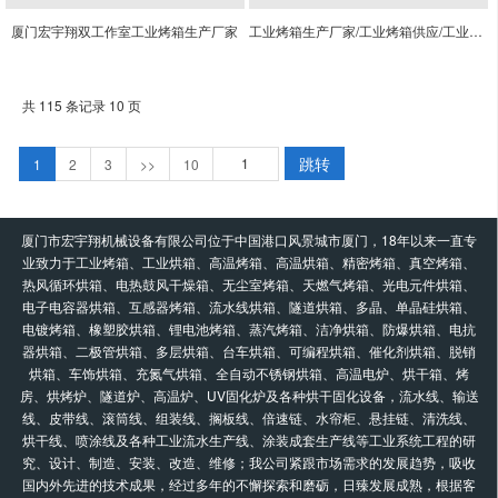
厦门宏宇翔双工作室工业烤箱生产厂家
工业烤箱生产厂家/工业烤箱供应/工业烤箱用途
共 115 条记录 10 页
跳转
1
2
3
>>
10
厦门市宏宇翔机械设备有限公司位于中国港口风景城市厦门，18年以来一直专
业致力于工业烤箱、工业烘箱、高温烤箱、高温烘箱、精密烤箱、真空烤箱、
热风循环烘箱、电热鼓风干燥箱、无尘室烤箱、天燃气烤箱、光电元件烘箱、
电子电容器烘箱、互感器烤箱、流水线烘箱、隧道烘箱、多晶、单晶硅烘箱、
电镀烤箱、橡塑胶烘箱、锂电池烤箱、蒸汽烤箱、洁净烘箱、防爆烘箱、电抗
器烘箱、二极管烘箱、多层烘箱、台车烘箱、可编程烘箱、催化剂烘箱、脱销
烘箱、车饰烘箱、充氮气烘箱、全自动不锈钢烘箱、高温电炉、烘干箱、烤
房、烘烤炉、隧道炉、高温炉、UV固化炉及各种烘干固化设备，流水线、输送
线、皮带线、滚筒线、组装线、搁板线、倍速链、水帘柜、悬挂链、清洗线、
烘干线、喷涂线及各种工业流水生产线、涂装成套生产线等工业系统工程的研
究、设计、制造、安装、改造、维修；我公司紧跟市场需求的发展趋势，吸收
国内外先进的技术成果，经过多年的不懈探索和磨砺，日臻发展成熟，根据客