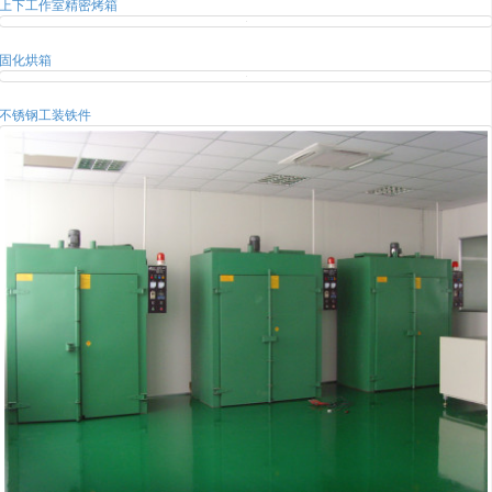
上下工作室精密烤箱
固化烘箱
不锈钢工装铁件