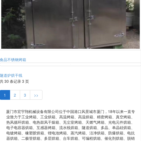
食品不锈钢烤箱
隧道炉烘干线
共 30 条记录 3 页
1
2
3
>>
厦门市宏宇翔机械设备有限公司位于中国港口风景城市厦门，18年以来一直专
业致力于工业烤箱、工业烘箱、高温烤箱、高温烘箱、精密烤箱、真空烤箱、
热风循环烘箱、电热鼓风干燥箱、无尘室烤箱、天燃气烤箱、光电元件烘箱、
电子电容器烘箱、互感器烤箱、流水线烘箱、隧道烘箱、多晶、单晶硅烘箱、
电镀烤箱、橡塑胶烘箱、锂电池烤箱、蒸汽烤箱、洁净烘箱、防爆烘箱、电抗
器烘箱、二极管烘箱、多层烘箱、台车烘箱、可编程烘箱、催化剂烘箱、脱销