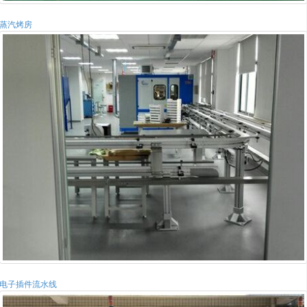
蒸汽烤房
电子插件流水线