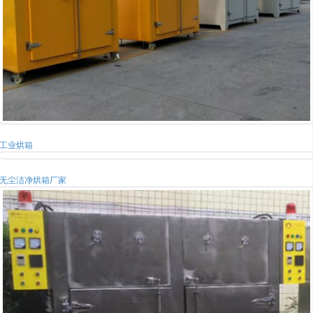
工业烘箱
无尘洁净烘箱厂家