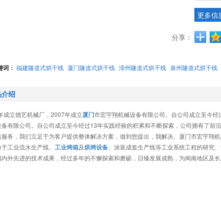
更多信
分享：
键词：
福建隧道式烘干线
厦门隧道式烘干线
漳州隧道式烘干线
泉州隧道式烘干线
品介绍
3年成立德艺机械厂，2007年成立
厦门
市宏宇翔机械设备有限公司。自公司成立至今经过1
设备有限公司。自公司成立至今经过13年实践经验的积累和不断探索，公司拥有了前
后服务，我们立足于为客户提供整体解决方案，做到您提出，我解决。厦门市宏宇翔机
力于工业流水生产线、
工业烤箱
及
烘烤设备
、涂装成套生产线等工业系统工程的研究、
国内外先进的技术成果，经过多年的不懈探索和磨砺，日臻发展成熟，为闽南地区及长