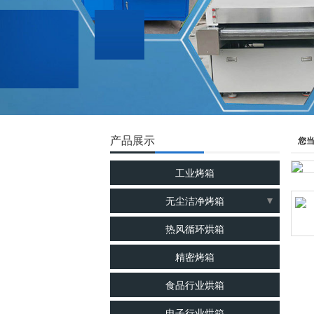
产品展示
您
工业烤箱
无尘洁净烤箱
洁净烘箱
热风循环烘箱
千级无尘烘箱
精密烤箱
百级无尘烘箱
食品行业烘箱
电子行业烘箱