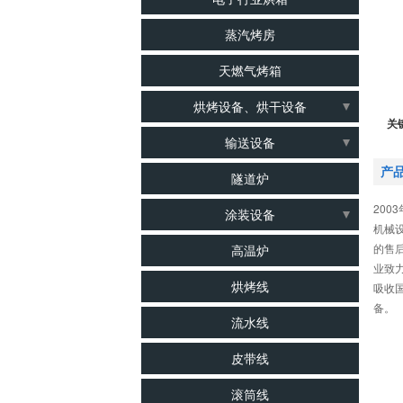
蒸汽烤房
天燃气烤箱
烘烤设备、烘干设备
关
食品烤箱
输送设备
锂电池烤箱
流水线
产
隧道炉
二次硫化烤箱
皮带线
200
涂装设备
机械
电子行业烤箱
爬坡线
涂装线
的售
高温炉
蒸汽烤箱
倍速链线
业致
UV固化炉
烘烤线
吸收
烘干箱
组装生产线
悬挂链
备。
流水线
电烤箱
滚筒线
水帘柜
光学、眼镜行业烤箱
皮带线
输送线
清洗线
梅子、果类、饼干行业烘箱
输送机
滚筒线