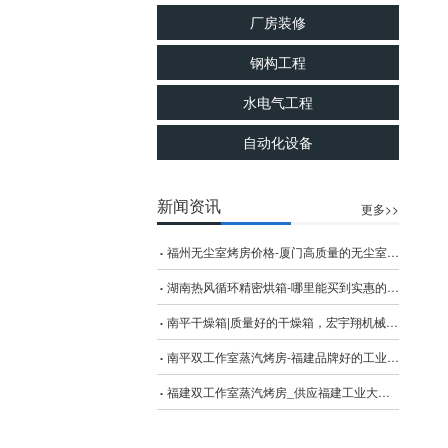
厂房装修
工业电炉
钢构工程
水电气工程
自动化设备
新闻资讯
更多>>
福州无尘室烤房价格-厦门高质量的无尘室烤房_厂家
湖南热风循环精密烘箱-哪里能买到实惠的热风循环精密烘箱
南平干燥箱|质量好的干燥箱，宏宇翔机械设备倾力推荐
南平双工作室蒸汽烤房-福建品牌好的工业大型烤箱供应
福建双工作室蒸汽烤房_供应福建工业大型烤箱质量保证