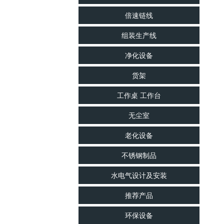
印刷烘干线
光电LED行业烤箱
包装线
倍速链线
双工作室烤箱
防滑输送线
组装生产线
上下工作室烤箱
净化设备
电热烘箱
货架
真空烤箱
工作桌 工作台
工业烤箱
工业烘箱
无尘室
喷涂、塑胶、五金、点胶、丝印烤箱
老化设备
精密烤箱
不锈钢制品
烤房
水电气设计及安装
烤箱
推荐产品
隧道炉
环保设备
高温炉